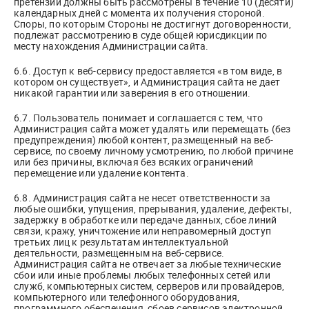
претензии должны быть рассмотрены в течение 10 (десяти)
календарных дней с момента их получения стороной.
Споры, по которым Стороны не достигнут договоренности,
подлежат рассмотрению в суде общей юрисдикции по
месту нахождения Администрации сайта.
6.6. Доступ к веб-сервису предоставляется «в том виде, в
котором он существует», и Администрация сайта не дает
никакой гарантии или заверения в его отношении.
6.7. Пользователь понимает и соглашается с тем, что
Администрация сайта может удалять или перемещать (без
предупреждения) любой контент, размещенный на веб-
сервисе, по своему личному усмотрению, по любой причине
или без причины, включая без всяких ограничений
перемещение или удаление контента.
6.8. Администрация сайта не несет ответственности за
любые ошибки, упущения, прерывания, удаление, дефекты,
задержку в обработке или передаче данных, сбое линий
связи, кражу, уничтожение или неправомерный доступ
третьих лиц к результатам интеллектуальной
деятельности, размещенным на веб-сервисе.
Администрация сайта не отвечает за любые технические
сбои или иные проблемы любых телефонных сетей или
служб, компьютерных систем, серверов или провайдеров,
компьютерного или телефонного оборудования,
программного обеспечения, сбоев сервисов электронной